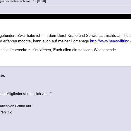
ieder stellen sich vor ..." - [9898]
efunden. Zwar habe ich mit dem Beruf Krane und Schwerlast nichts am Hut, do
y erfahren möchte, kann auch auf meiner Homepage
http://www.heavy-lifting
 stille Leserecke zurückziehen, Euch allen ein schönes Wochenende
se.
ue Mitglieder stellen sich vor ..."
 alles von Grund auf.
eren HP.