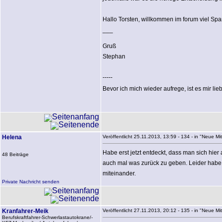
Hallo Torsten, willkommen im forum viel Spaß
___
Gruß
Stephan
-----
Bevor ich mich wieder aufrege, ist es mir li
Helena
Veröffentlicht 25.11.2013, 13:59 - 134 - in "Neue Mitg
Habe erst jetzt entdeckt, dass man sich hie
48 Beiträge
auch mal was zurück zu geben. Leider habe 
miteinander.
Private Nachricht senden
Kranfahrer-Meik
Veröffentlicht 27.11.2013, 20:12 - 135 - in "Neue Mitg
Berufskraftfahrer-Schwerlastautokrane/-