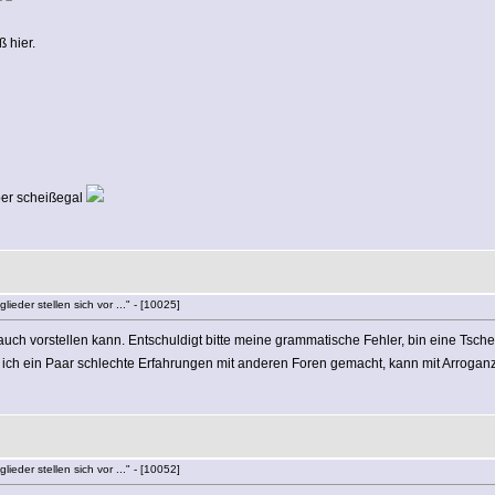
 hier.
eber scheißegal
lieder stellen sich vor ..." - [10025]
r auch vorstellen kann. Entschuldigt bitte meine grammatische Fehler, bin eine Ts
ich ein Paar schlechte Erfahrungen mit anderen Foren gemacht, kann mit Arroganz 
lieder stellen sich vor ..." - [10052]