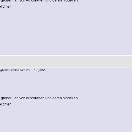
d großer Fan von Autokranen und deren Modellen.
lichten.
lieder stellen sich vor ..." - [9055]
d großer Fan von Autokranen und deren Modellen.
lichten.