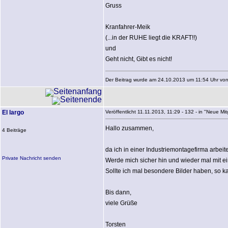
Gruss
Kranfahrer-Meik
(...in der RUHE liegt die KRAFT!!)
und
Geht nicht, Gibt es nicht!
Der Beitrag wurde am 24.10.2013 um 11:54 Uhr von K
El largo
Veröffentlicht 11.11.2013, 11:29 - 132 - in "Neue Mitgl
Hallo zusammen,
4 Beiträge
da ich in einer Industriemontagefirma arbei
Private Nachricht senden
Werde mich sicher hin und wieder mal mit e
Sollte ich mal besondere Bilder haben, so ka
Bis dann,
viele Grüße
Torsten