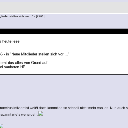
ieder stellen sich vor ..." - [9961]
 heute lese.
6 - in "Neue Mitglieder stellen sich vor ..."
lernt das alles von Grund auf.
nd sauberen HP.
ranvirus infiziert ist weißt doch kommt da so schnell nicht mehr von los. Nun auch 
gespannt wie´s weitergeht