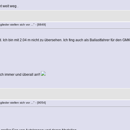
et weit weg .
lieder stellen sich vor ..." - [8849]
. Ich bin mit 2.04 m nicht zu übersehen. Ich fing auch als Ballastfahrer für den 
ich immer und überall an!!
lieder stellen sich vor ..." - [9054]