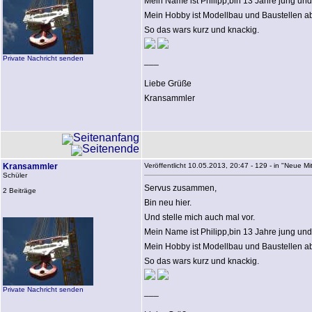
Mein Name ist Philipp,bin 13 Jahre jung un
Mein Hobby ist Modellbau und Baustellen ab
So das wars kurz und knackig.
Private Nachricht senden
___
Liebe Grüße
Kransammler
Kransammler
Veröffentlicht 10.05.2013, 20:47 - 129 - in "Neue Mitg
Schüler
Servus zusammen,
2 Beiträge
Bin neu hier.
Und stelle mich auch mal vor.
Mein Name ist Philipp,bin 13 Jahre jung un
Mein Hobby ist Modellbau und Baustellen ab
So das wars kurz und knackig.
Private Nachricht senden
___