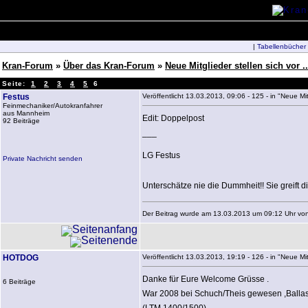
|
Tabellenbücher
Kran-Forum
»
Über das Kran-Forum
»
Neue Mitglieder stellen sich vor ..
Seite:
1
2
3
4
5
6
Festus
Veröffentlicht 13.03.2013, 09:06 - 125 - in "Neue Mitg
Feinmechaniker/Autokranfahrer
aus Mannheim
Edit: Doppelpost
92 Beiträge
___
LG Festus
Private Nachricht senden
Unterschätze nie die Dummheit!! Sie greift d
Der Beitrag wurde am 13.03.2013 um 09:12 Uhr von 
HOTDOG
Veröffentlicht 13.03.2013, 19:19 - 126 - in "Neue Mitg
Danke für Eure Welcome Grüsse .
6 Beiträge
War 2008 bei Schuch/Theis gewesen ,Ballast