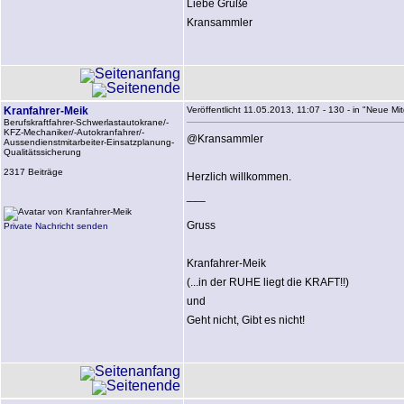
Liebe Grüße
Kransammler
Kranfahrer-Meik
Veröffentlicht 11.05.2013, 11:07 - 130 - in "Neue Mitgl
Berufskraftfahrer-Schwerlastautokrane/-
KFZ-Mechaniker/-Autokranfahrer/-
@Kransammler
Aussendienstmitarbeiter-Einsatzplanung-
Qualitätssicherung
2317 Beiträge
Herzlich willkommen.
___
Gruss
Private Nachricht senden
Kranfahrer-Meik
(...in der RUHE liegt die KRAFT!!)
und
Geht nicht, Gibt es nicht!