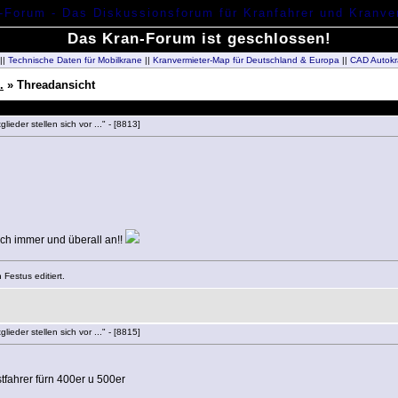
Das Kran-Forum ist geschlossen!
||
Technische Daten für Mobilkrane
||
Kranvermieter-Map für Deutschland & Europa
||
CAD Autokr
.
» Threadansicht
lieder stellen sich vor ..." - [8813]
ich immer und überall an!!
Festus editiert.
lieder stellen sich vor ..." - [8815]
fahrer fürn 400er u 500er