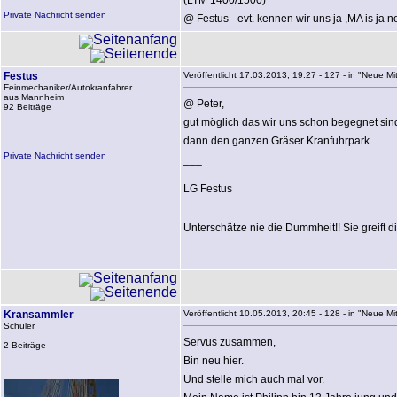
(LTM 1400/1500)
Private Nachricht senden
@ Festus - evt. kennen wir uns ja ,MA is ja n
Festus
Veröffentlicht 17.03.2013, 19:27 - 127 - in "Neue Mitg
Feinmechaniker/Autokranfahrer
aus Mannheim
@ Peter,
92 Beiträge
gut möglich das wir uns schon begegnet sind
dann den ganzen Gräser Kranfuhrpark.
Private Nachricht senden
___
LG Festus
Unterschätze nie die Dummheit!! Sie greift d
Kransammler
Veröffentlicht 10.05.2013, 20:45 - 128 - in "Neue Mitg
Schüler
Servus zusammen,
2 Beiträge
Bin neu hier.
Und stelle mich auch mal vor.