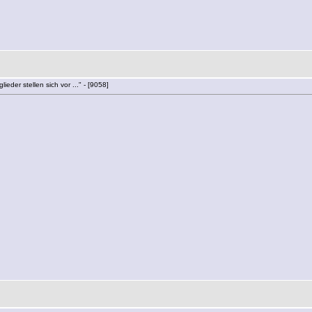
ieder stellen sich vor ..." - [9058]