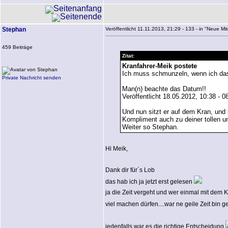
Stephan
Veröffentlicht 11.11.2013, 21:29 - 133 - in "Neue Mitgl
459 Beiträge
Zitat:
Kranfahrer-Meik postete
Ich muss schmunzeln, wenn ich das
Private Nachricht senden
Man(n) beachte das Datum!!
Veröffentlicht 18.05.2012, 10:38 - 08
Und nun sitzt er auf dem Kran, und 
Kompliment auch zu deiner tollen u
Weiter so Stephan.
Hi Meik,
Dank dir für´s Lob
das hab ich ja jetzt erst gelesen
ja die Zeit vergeht und wer einmal mit dem K
viel machen dürfen....war ne geile Zeit bin 
jedenfalls war es die richtige Entscheidung