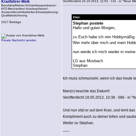
Kranfahrer-Meik
Veröffentlicht 24.10.2013, 11:52 - 131 - in "Neue Mitgl
Berufskraftfahrer-Schwerlastautokrane/-
KFZ-Mechaniker/-Autokranfahrer/-
Aussendienstmitarbeiter-Einsatzplanung-
Qualitätssicherung
Zitat:
2317 Beiträge
Stephan postete
Hallo und guten Morgen,
zu Euch habe ich rein Hobbymäßig g
Private Nachricht senden
Wer mehr über mich und mein Hobb
nun werde ich mich wieder in meine
LG aus Mosbach
Stephan
Ich muss schmunzeln, wenn ich das heute le
Man(n) beachte das Datum!!
Veröffentlicht 18.05.2012, 10:38 - 086 - in "Ne
Und nun sitzt er auf dem Kran, und lernt das
Kompliment auch zu deiner tollen und saub
Weiter so Stephan.
___