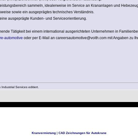
stleistungsbereich sammeln, idealerweise im Service an Krananlagen und Hebezeu
tsweise sowie ein ausgeprägtes technisches Verständnis.
eine ausgeprägte Kunden- und Serviceorientierung.
nde Tätigkeit bei einem international ausgerichteten Unternehmen in Familienbes
re-automotive
oder per E-Mail an careersautomotive@voith.com mit Angaben zu Ih
dustrial Services editiert.
Kranvermietung
|
CAD Zeichnungen für Autokrane