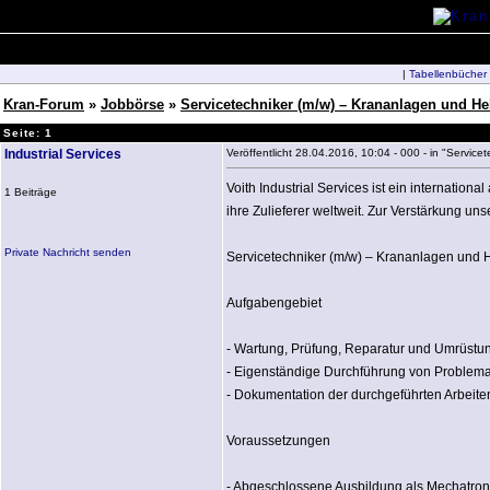
|
Tabellenbücher
Kran-Forum
»
Jobbörse
»
Servicetechniker (m/w) – Krananlagen und He
Seite: 1
Industrial Services
Veröffentlicht 28.04.2016, 10:04 - 000 - in "Servic
Voith Industrial Services ist ein internation
1 Beiträge
ihre Zulieferer weltweit. Zur Verstärkung un
Private Nachricht senden
Servicetechniker (m/w) – Krananlagen und
Aufgabengebiet
- Wartung, Prüfung, Reparatur und Umrüstu
- Eigenständige Durchführung von Problema
- Dokumentation der durchgeführten Arbeite
Voraussetzungen
- Abgeschlossene Ausbildung als Mechatronik