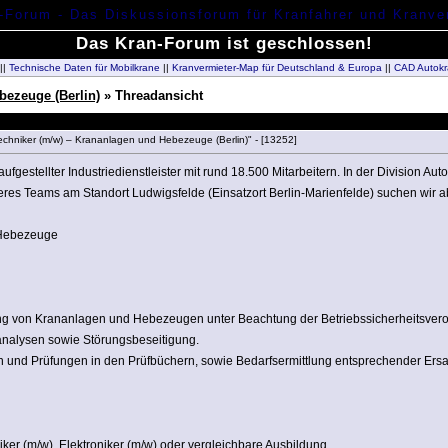
Das Kran-Forum ist geschlossen!
||
Technische Daten für Mobilkrane
||
Kranvermieter-Map für Deutschland & Europa
||
CAD Autokr
bezeuge (Berlin)
» Threadansicht
etechniker (m/w) – Krananlagen und Hebezeuge (Berlin)" - [13252]
al aufgestellter Industriedienstleister mit rund 18.500 Mitarbeitern. In der Division 
seres Teams am Standort Ludwigsfelde (Einsatzort Berlin-Marienfelde) suchen wir ab
 Hebezeuge
ng von Krananlagen und Hebezeugen unter Beachtung der Betriebssicherheitsverord
nalysen sowie Störungsbeseitigung.
n und Prüfungen in den Prüfbüchern, sowie Bedarfsermittlung entsprechender Ersat
er (m/w), Elektroniker (m/w) oder vergleichbare Ausbildung.